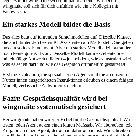
legen wir bei wingmaite Wert und daran arbeiten wir. Denn
wingmaite soll sich für dich anfühlen wie ein:e Kolleg:in mit
Fachwissen.
Ein starkes Modell bildet die Basis
Das alles baut auf führenden Sprachmodellen auf. Dieselbe Klasse,
die auch hinter den besten KI-Assistenten am Markt steht. Sie geben
uns ein solides Fundament. Aber ein starkes Modell allein garantiert
noch keine gute Antwort. Dasselbe Modell kann exzellente oder
mittelmäßige Antworten liefern – je nachdem, wie es instruiert wird,
was es sehen darf und wie das Gespräch drumherum gestaltet ist.
Erst die Evaluation, die spezialisierten Agents und die an unseren
Nutzer:innen ausgerichteten Instruktionen erlauben es einem fähigen
Modell, verlässliche Antworten zu liefern.
Fazit: Gesprächsqualität wird bei
wingmaite systematisch gesichert
Bei wingmaite haben wir vier Hebel für die Gesprächsqualität: Wir
testen jeden Agent gegen einen klaren Maßstab. Wir übergeben jede
Aufgabe an einen Agent, der genau dafür gebaut ist. Wir schreiben
sorgfältige Instruktionen, die prägen, wie jeder Agent spricht. Und