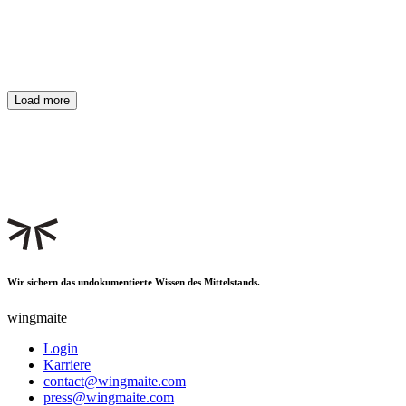
Warum Wissensmanagement-Projekte scheitern – und was
wirklich hilft
Wissensmanagement scheitert in der Regel an 5 Hürden. Die gute
Nachricht: Sie sind lösbar – wenn du sie kennst.
Load more
Wir sichern das undokumentierte Wissen des Mittelstands.
wingmaite
Login
Karriere
contact@wingmaite.com
press@wingmaite.com